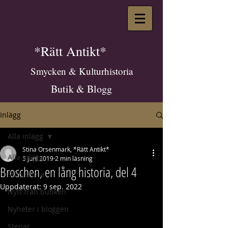
*Rätt Antikt*
Smycken & Kulturhistoria
Butik & Blogg
Inlägg
Alla inlägg
Stina Orsenmark, *Rätt Antikt*
Alla inlägg
5 juni 2019
2 min läsning
Broschen, en lång historia, del 4
Stilhistoria
Uppdaterat:
9 sep. 2022
Nytt från butiken
Nyheter i bloggen
Stenar