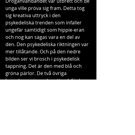
Droganvändandet var utbrett och de 
unga ville pröva sig fram. Detta tog 
sig kreativa uttryck i den 
psykedeliska trenden som infaller 
ungefär samtidigt som hippie-eran 
och nog kan sägas vara en del av 
den. Den psykedeliska riktningen var 
mer tillåtande. Och på den nedre 
bilden ser vi brosch i psykedelisk 
tappning. Det är den med blå och 
gröna pärlor. De två övriga 
broscherna är andra uttryck för hur 
flowerpower-stilen fick ett 
genomslag i designen av broscher. 
Så, nu får det vara nog för i dag! För 
er som inte får nog av broscher, 
glöm inte att kolla in filmen på 
@rattantikt på instagram eller på 
www.facebook.com/rattantikt 