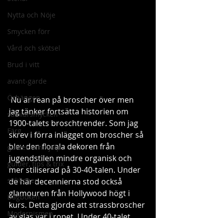
Nytta och Nöje
Smycken förr
Vård och skötsel
Brud i vitt
avant-garde
Örhängen
 Nu är rean på broscher över men 
jag tänker fortsätta historien om 
samlarsmycken
1900-talets broschtrender. Som jag 
Färg
skrev i förra inlägget om broscher så 
blev den florala dekoren från 
guider och hjälp
jugendstilen mindre organisk och 
guider, tips & trix
mer stiliserad på 30-40-talen. Under 
stilikoner
de här decennierna stod också 
glamouren från Hollywood högt i 
Dagboken
kurs. Detta gjorde att strassbroscher 
Modernismen
av glas var i ropet. Under 40-talet 