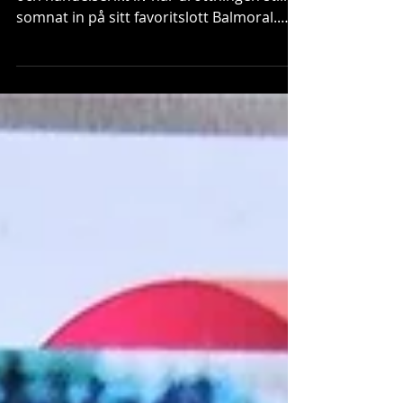
Elizabeth II - en stilikon!
I dag minns vi Elizabeth II. Efter ett långt
och händelserikt liv har drottningen stilla
somnat in på sitt favoritslott Balmoral.
Man...