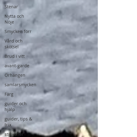
Stenar
Nytta och
Nöje
Smycken förr
Vård och
skötsel
Brud i vitt
avant-garde
Örhängen
samlarsmycken
Färg
guider och
hjälp
guider, tips &
trix
stilikoner