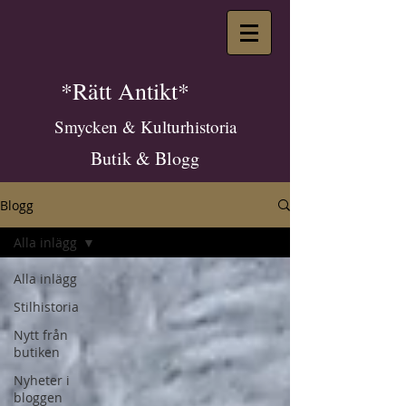
*Rätt Antikt*
Smycken & Kulturhistoria
Butik & Blogg
Blogg
Alla inlägg
Alla inlägg
Stilhistoria
Nytt från
butiken
Nyheter i
bloggen