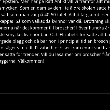
 Epstein. Men här på Rätt Antikt vill vi framför allt 
 smycken! Som en dam av den lite äldre skolan satte ho
 sätt som man var på 40-50-talet. Alltid färgkombinerad
kappa!  Så som välkädda kvinnor var då. Drottning Eli
konerna när det kommer till broscher! I över hundra år
te smycket kvinnor bar. Och Elizabeth fortsatte att bä
gade plagg och då bar hon i princip alltid en brosch 
rid säger vi nu till Elizabeth och ser fram emot vad fr
 sätta för trender. Vill du läsa mer om broscher från 
 taggarna. Välkommen!