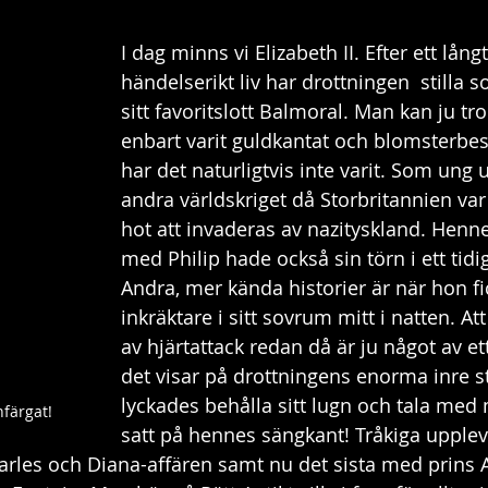
Dagboken
Modernismen
I dag minns vi Elizabeth II. Efter ett lång
händelserikt liv har drottningen  stilla 
sitt favoritslott Balmoral. Man kan ju tro
enbart varit guldkantat och blomsterbes
har det naturligtvis inte varit. Som ung
andra världskriget då Storbritannien var
hot att invaderas av nazityskland. Henn
med Philip hade också sin törn i ett tidi
Andra, mer kända historier är när hon fi
inkräktare i sitt sovrum mitt i natten. At
av hjärtattack redan då är ju något av e
det visar på drottningens enorma inre st
lyckades behålla sitt lugn och tala me
nfärgat!
satt på hennes sängkant! Tråkiga uppleve
arles och Diana-affären samt nu det sista med prins