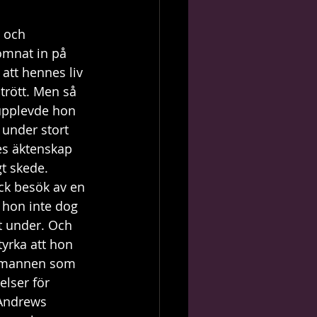
t och 
somnat in på 
 att hennes liv 
trött. Men så 
 upplevde hon 
 under stort 
es äktenskap 
gt skede. 
ck besök av en 
t hon inte dog 
tt under. Och 
yrka att hon 
d mannen som 
lser för 
 Andrews 