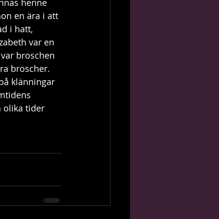
minnas henne 
n en ära i att 
 i hatt, 
zabeth var en 
 var broschen 
ra broscher.  
på klänningar 
amtidens 
olika tider 