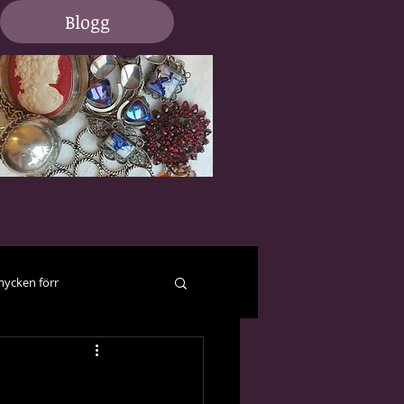
Blogg
ycken förr
er och hjälp