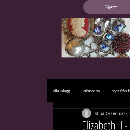
Hem
Alla inlägg
Stilhistoria
Nytt från 
Stina Orsenmark, 
Vård och skötsel
Brud i vitt
Elizabeth II -