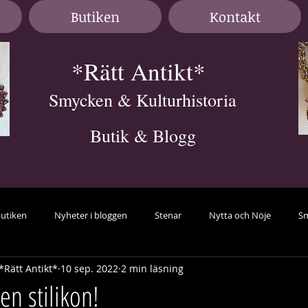
Butiken
Kontakt
*Rätt Antikt*
Smycken & Kulturhistoria
Butik & Blogg
butiken
Nyheter i bloggen
Stenar
Nytta och Nöje
Sm
*Rätt Antikt*
10 sep. 2022
2 min läsning
avant-garde
Örhängen
samlarsmycken
Färg
guid
 en stilikon!