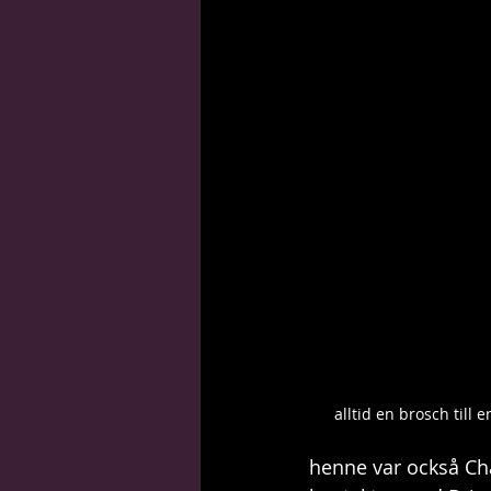
guider, tips & trix
stilikoner
alltid en brosch till e
henne var också Ch