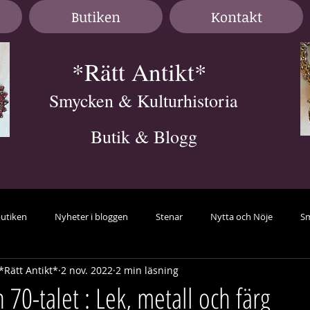
Butiken
Kontakt
*Rätt Antikt*
Smycken & Kulturhistoria
Butik & Blogg
butiken
Nyheter i bloggen
Stenar
Nytta och Nöje
Sm
*Rätt Antikt*
2 nov. 2022
2 min läsning
avant-garde
Örhängen
samlarsmycken
Färg
guid
70-talet : Lek, metall och färg