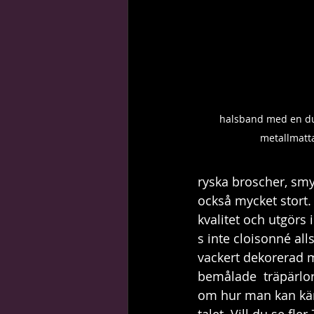
halsband med en du
metallmatt
ryska broscher, smy
också mycket stort.
kvalitet och utgörs 
s inte cloisonné alls
vackert dekorerad 
bemålade  träpärlor.
om hur man kan kän