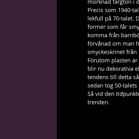
mörknad färgton i d
Precis som 1940-ta
lekfull på 70-talet. 
former som får smyc
komma från barnböck
förvånad om man hitta
smyckeskrinet från 7
Förutom plasten är 
blir nu dekorativa e
tendens till detta 
sedan tog 50-talets 
Så vid den tidpunkt
trenden.