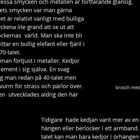
essa smycken och metallen är fortfarande glansig. 
lets smycken var man gärna 
Det är relativt vanligt med bulliga 
kena lite grand att se ut att 
ernas  värld. Man ska inte bli 
r en bullig elefant eller fjäril i 
0-talet. 
man förtjust i metaller. Kedjor 
lement i sig själva. En svag 
såg man redan på 40-talet men 
vurm för strass och pärlor över. 
brosch med 
en  utvecklades aldrig den här 
Tidigare  hade kedjan varit mer av en 
hängen eller berlocker i ett armband
talet kan man bära kedjor i örhängen 