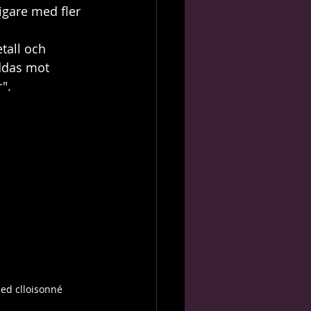
igare med fler 
tall och 
eddas mot 
". 
ed clloisonné