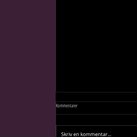
Kommentarer
Skriv en kommentar...
Minimalism i Art Noveau