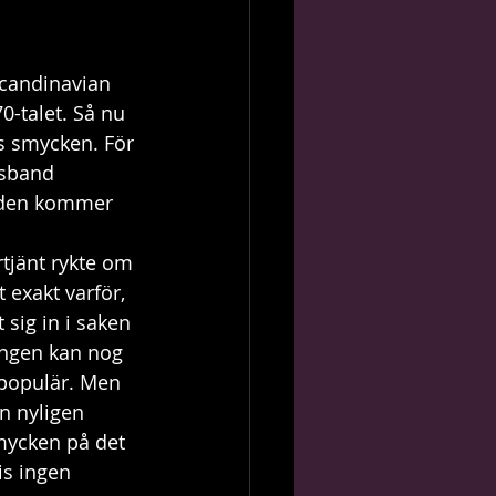
Scandinavian 
0-talet. Så nu 
s smycken. För 
lsband 
r den kommer 
rtjänt rykte om 
t exakt varför, 
sig in i saken 
ningen kan nog 
 populär. Men 
n nyligen 
smycken på det 
is ingen 