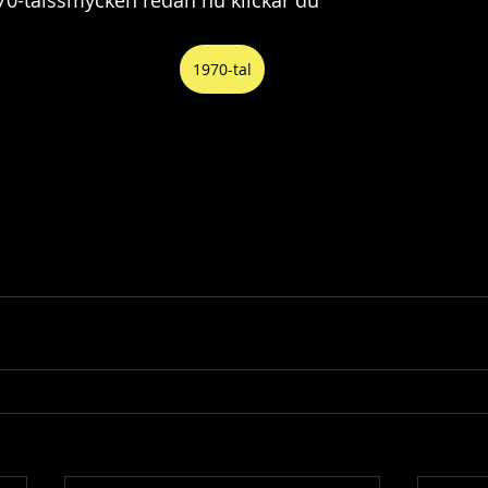
er 70-talssmycken redan nu klickar du 
1970-tal