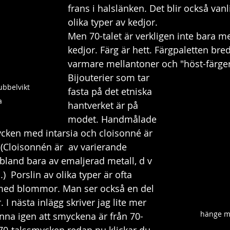
frans i halslänken. Det blir också vanl
olika typer av kedjor. 
Men 70-talet är verkligen inte bara me
kedjor. Färg är hett. Färgpaletten br
varmare mellantoner och "höst-färger
Bijouterier som tar 
bbelvikt 
fasta på det etniska 
a
hantverket är på 
modet. Handmålade 
cken med intarsia och cloisonné är 
 (Cloisonnén är  av varierande 
ibland bara av emaljerad metall, d v 
.)  Porslin av olika typer är ofta 
med blommor. Man ser också en del 
 I nästa inlägg skriver jag lite mer 
hänge m
na igen att smyckena är från 70-