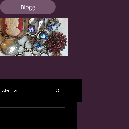
Blogg
ycken förr
er och hjälp