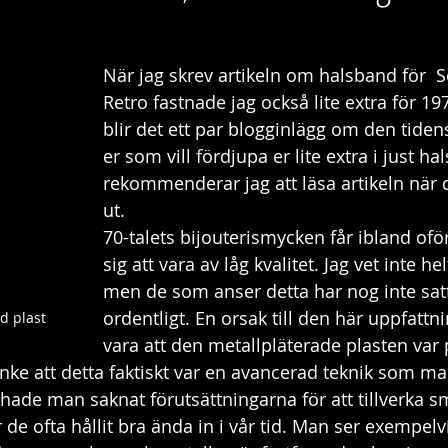
Dagboken
Modernismen
När jag skrev artikeln om halsband för  
Retro fastnade jag också lite extra för 197
blir det ett par blogginlägg om den tiden
er som vill fördjupa er lite extra i just ha
rekommenderar jag att läsa artikeln nä
ut. 
70-talets bijouterismycken får ibland ofö
sig att vara av låg kvalitet. Jag vet inte hel
men de som anser detta har nog inte satt 
ordentligt. En orsak till den här uppfatt
d plast
vara att den metallpläterade plasten var
nke att detta faktiskt var en avancerad teknik som ma
 hade man saknat förutsättningarna för att tillverka 
de ofta hållit bra ända in i vår tid. Man ser exempelv