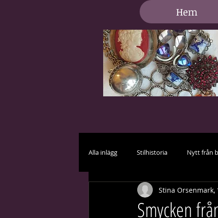
Hem
Alla inlägg
Stilhistoria
Nytt från 
Stina Orsenmark, 
Vård och skötsel
Brud i vitt
Smycken från 