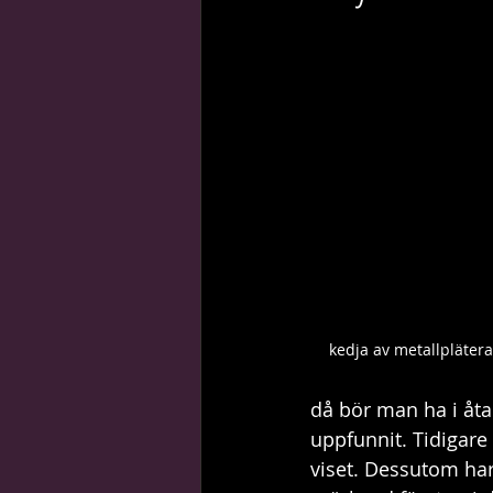
guider, tips & trix
stilikoner
kedja av metallplätera
då bör man ha i åta
uppfunnit. Tidigare
viset. Dessutom har 