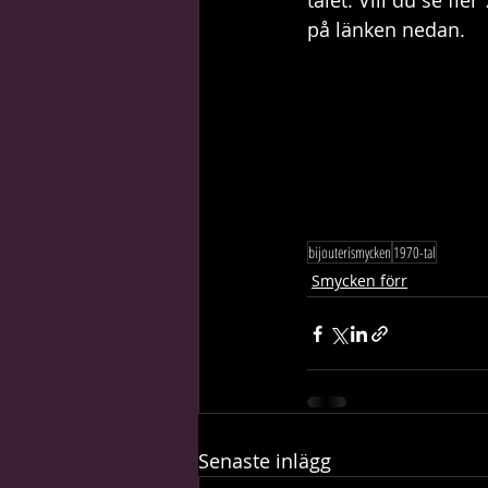
talet. Vill du se fl
på länken nedan. 
bijouterismycken
1970-tal
Smycken förr
Senaste inlägg