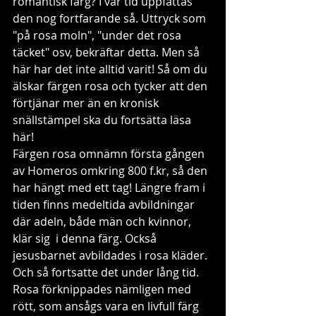
romantisk färg? I vår tid uppfattas 
den nog fortfarande så. Uttryck som 
"på rosa moln", "under det rosa 
täcket" osv, bekräftar detta. Men så 
här har det inte alltid varit! Så om du 
älskar färgen rosa och tycker att den 
förtjänar mer än en kronisk 
snällstämpel ska du fortsätta läsa 
här!
Färgen rosa omnämn första gången 
av Homeros omkring 800 f.kr, så den 
har hängt med ett tag! Längre fram i 
tiden finns medeltida avbildningar 
där adeln, både män och kvinnor, 
klär sig  i denna färg. Också 
jesusbarnet avbildades i rosa kläder. 
Och så fortsatte det under lång tid. 
Rosa förknippades nämligen med 
rött, som ansågs vara en livfull färg 