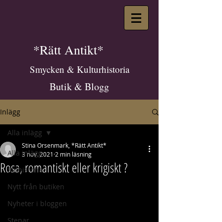
*Rätt Antikt*
Smycken & Kulturhistoria
Butik & Blogg
Inlägg
Alla inlägg
Stina Orsenmark, *Rätt Antikt*
Alla inlägg
3 nov. 2021
2 min läsning
Rosa, romantiskt eller krigiskt ?
Stilhistoria
Nytt från butiken
Nyheter i bloggen
Stenar