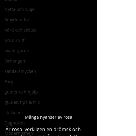
Nytta och Nöje
Smycken förr
Vård och skötsel
Brud i vitt
avant-garde
Örhängen
samlarsmycken
Färg
guider och hjälp
guider, tips & trix
stilikoner
Många nyanser av rosa
Dagboken
Är rosa  verkligen en drömsk och 
Modernismen