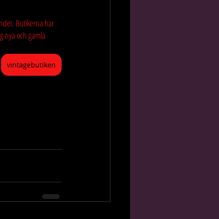
ndet. Butikerna har 
jag nya och gamla 
vintagebutiken