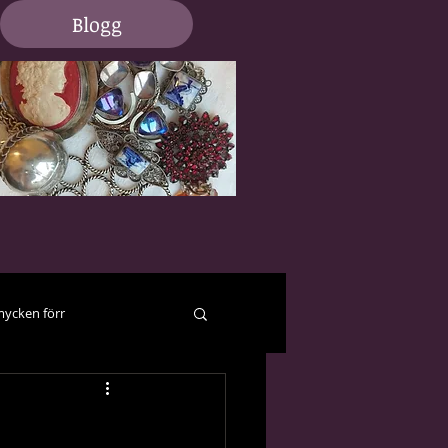
Blogg
ycken förr
er och hjälp