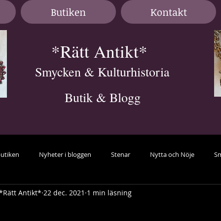
Butiken
Kontakt
*Rätt Antikt*
Smycken & Kulturhistoria
Butik & Blogg
butiken
Nyheter i bloggen
Stenar
Nytta och Nöje
Sm
*Rätt Antikt*
22 dec. 2021
1 min läsning
avant-garde
Örhängen
samlarsmycken
Färg
guid