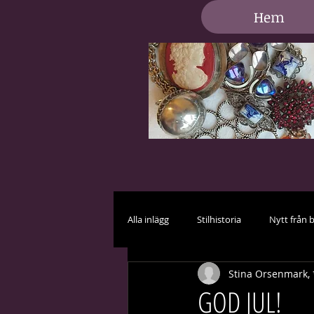
Hem
Alla inlägg
Stilhistoria
Nytt från 
Stina Orsenmark, 
Vård och skötsel
Brud i vitt
GOD JUL!