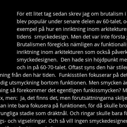
Dagboken
Modernismen
För ett litet tag sedan skrev jag om brutalism
blev populär under senare delen av 60-talet, oc
exempel på hur en inriktning inom arkitekture
tidens  smyckedesign. Men det var inte första
Brutalismen föregicks nämligen av funktional
inriktning inom arkitekturen som också påver
smyckedesignen.  Den hade sin höjdpunkt mel
och in på 60-70-talet. Oftast syns den här stilen
ning från den här tiden.  Funkisstilen fokuserar på de
ödig utsmyckning bortom funktionen. Men smycken är ju
ning så förekommer det egentligen funkissmycken? M
, men:  Ja, det finns det, men förutsättningarna skiljer 
rsprungliga stadie som dräktnål. Och ringar skulle bar
gs- och vigselringar. Och så vill ingen smyckedesigner