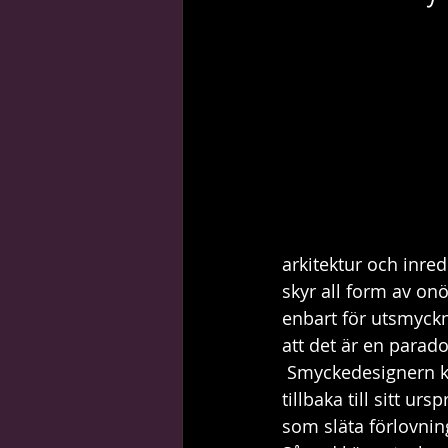
guider, tips & trix
stilikoner
arkitektur och inred
skyr all form av on
enbart för utsmyck
att det är en paradox
 Smyckedesignern kan inte bara fokusera på funktionen, för då skulle broschen vara 
tillbaka till sitt u
som släta förlovnin