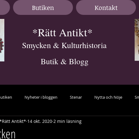
Butiken
Kontakt
*Rätt Antikt*
Smycken & Kulturhistoria
Butik & Blogg
butiken
Nyheter i bloggen
Stenar
Nytta och Nöje
Sm
*Rätt Antikt*
14 okt. 2020
2 min läsning
avant-garde
Örhängen
samlarsmycken
Färg
guid
cken