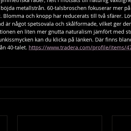
ymmetriska rader, helt i motsats till naturlig växtlighet
illböjda metallstrån. 60-talsbroschen fokuserar mer p
 Blomma och knopp har reducerats till två sfärer. Lö
åd är något spetsovala och skålformade, vilket ger den
tionen en liten mer gnutta naturalism jämfört med st
r funkissmycken kan du klicka på länken. Där finns bla
ån 40-talet. 
https://www.tradera.com/profile/items/47