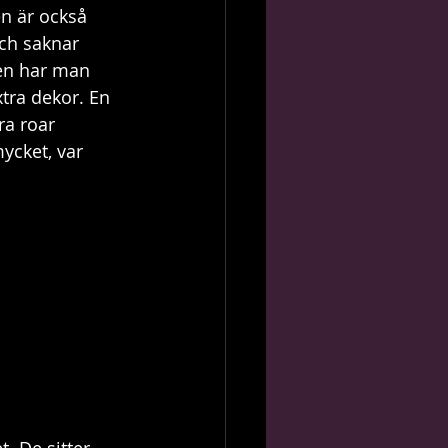
en är också 
och saknar 
den har man 
tra dekor. En 
ra roar 
ycket, var 