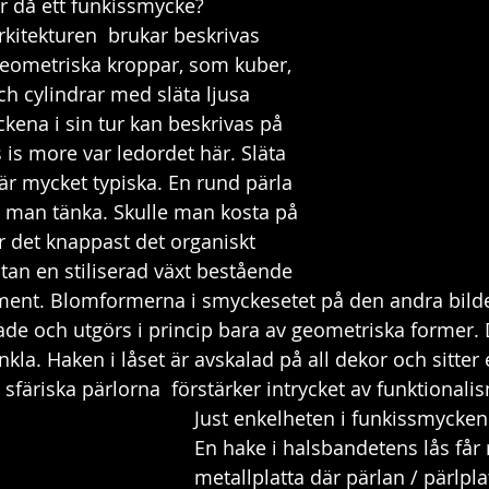
 då ett funkissmycke? 
rkitekturen  brukar beskrivas 
ometriska kroppar, som kuber, 
och cylindrar med släta ljusa 
kena i sin tur kan beskrivas på 
ss is more var ledordet här. Släta 
r är mycket typiska. En rund pärla 
es man tänka. Skulle man kosta på 
 det knappast det organiskt 
tan en stiliserad växt bestående 
ment. Blomformerna i smyckesetet på den andra bild
rade och utgörs i princip bara av geometriska former. D
nkla. Haken i låset är avskalad på all dekor och sitter 
ta sfäriska pärlorna  förstärker intrycket av funktionalis
Just enkelheten i funkissmycken
En hake i halsbandetens lås får 
metallplatta där pärlan / pärlpla