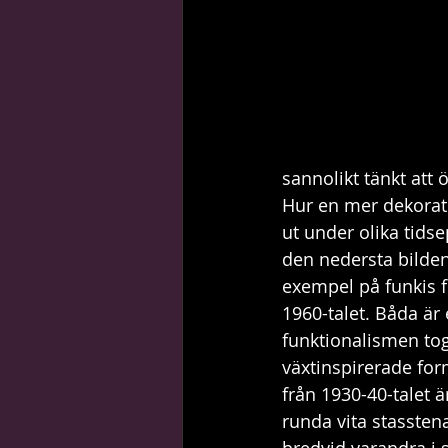
sannolikt tänkt att 
Hur en mer dekorati
ut under olika tids
den nedersta bilden
exempel på funkis f
1960-talet. Båda är
funktionalismen tog 
växtinspirerade for
från 1930-40-talet ä
runda vita stasstena