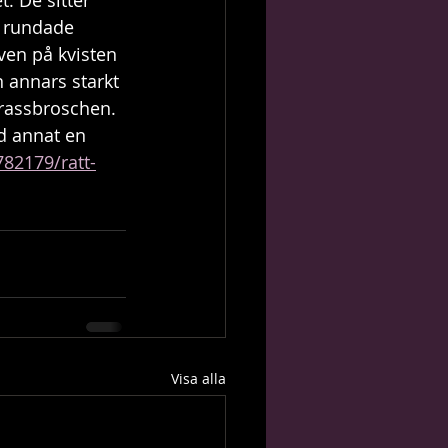
. De sitter 
å rundade 
ven på kvisten 
 annars starkt 
rassbroschen. 
nd annat en 
82179/ratt-
Visa alla