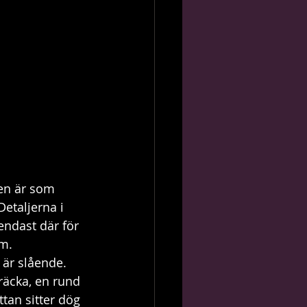
en är som 
etaljerna i 
endast där för 
m. 
 är slående. 
räcka, en rund 
ttan sitter dög 