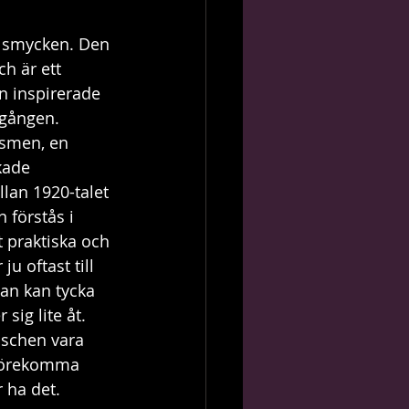
 i smycken. Den 
h är ett 
n inspirerade 
 gången. 
ismen, en 
kade 
lan 1920-talet 
 förstås i 
t praktiska och 
 oftast till 
an kan tycka 
sig lite åt.
a förekomma 
 ha det.