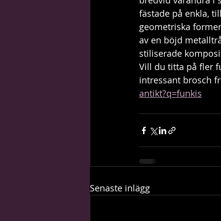
bredvid varandra i s
fästade på enkla, t
geometriska former.
av en böjd metalltr
stiliserade komposi
Vill du titta på fle
intressant brosch fr
antikt?q=funkis
Senaste inlägg