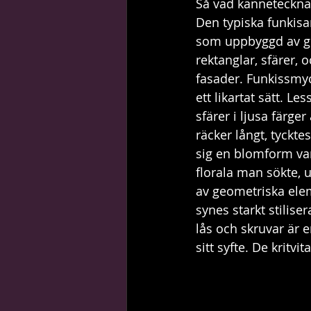
Så vad kännetecknar
Den typiska funkisa
som uppbyggd av ge
rektanglar, sfärer, 
fasader. Funkissmyc
ett likartat sätt. Le
sfärer i ljusa färge
räcker långt, tyckt
sig en blomform var
florala man sökte, u
av geometriska ele
synes starkt stilise
lås och skruvar är e
sitt syfte. De kritvi