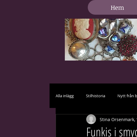
Hem
Alla inlägg
Stilhistoria
Nytt från 
Stina Orsenmark, 
Vård och skötsel
Brud i vitt
Funkis i smy