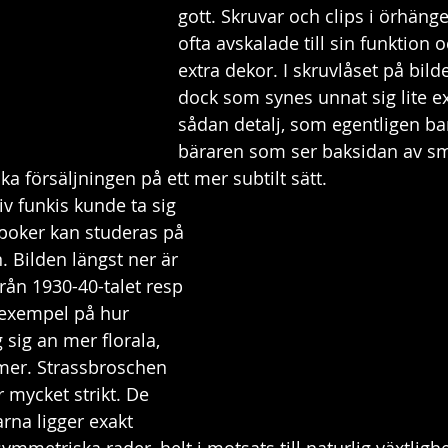
gott. Skruvar och clips i örhäng
ofta avskalade till sin funktion 
extra dekor. I skruvlåset på bil
dock som synes unnat sig lite ex
sådan detalj, som egentligen ba
bäraren som ser baksidan av sm
öka försäljningen på ett mer subtilt sätt.
v funkis kunde ta sig 
epoker kan studeras på 
. Bilden längst ner är 
rån 1930-40-talet resp 
 exempel på hur 
sig an mer florala, 
mer. Strassbroschen 
r mycket strikt. De 
rna ligger exakt 