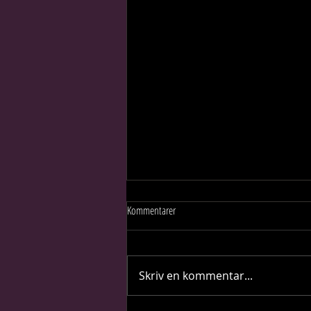
Kommentarer
Skriv en kommentar...
Pigga upp dina älsklingar!