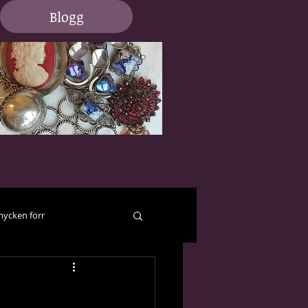
Blogg
ycken förr
er och hjälp