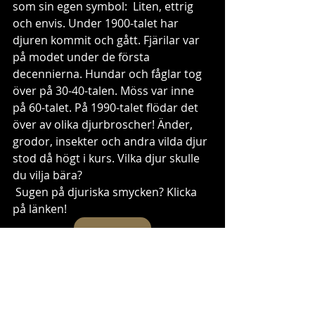
som sin egen symbol:  Liten, ettrig 
och envis. Under 1900-talet har 
djuren kommit och gått. Fjärilar var 
på modet under de första 
decennierna. Hundar och fåglar tog 
över på 30-40-talen. Möss var inne 
på 60-talet. På 1990-talet flödar det 
över av olika djurbroscher! Änder, 
grodor, insekter och andra vilda djur 
stod då högt i kurs. Vilka djur skulle 
du vilja bära? 
 Sugen på djuriska smycken? Klicka 
på länken! 
TILL DJUREN!
djur
djursmycken
Smycken förr
Nytta och Nöje