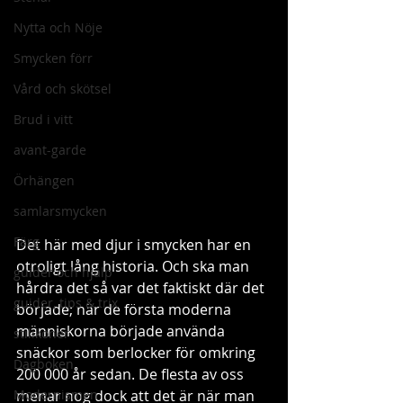
Nytta och Nöje
Smycken förr
Vård och skötsel
Brud i vitt
avant-garde
Örhängen
samlarsmycken
Färg
Det här med djur i smycken har en 
otroligt lång historia. Och ska man 
guider och hjälp
hårdra det så var det faktiskt där det 
guider, tips & trix
började; när de första moderna 
människorna började använda 
stilikoner
snäckor som berlocker för omkring 
Dagboken
200 000 år sedan. De flesta av oss 
menar nog dock att det är när man 
Modernismen