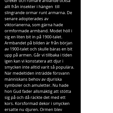
Greker och romare använde också 
allt från insekter i hängen  till 
slingrande ormar runt armarna. De 
senare adopterades av 
viktorianerna, som gärna hade 
ormformade armband. Modet höll i 
sig en liten bit in på 1900-talet. 
Armbandet på bilden är från början 
av 1900-talet och skulle bäras en bit 
upp på armen. Går vi tillbaka i tiden 
igen kan vi konstatera att djur i 
smycken inte alltid varit så populära. 
När medeltiden inträdde försvann 
människans behov av djuriska 
symboler och amuletter. Nu hade 
hon Gud fader allsmäktig att stötta 
sig på och då räckte det med ett 
kors. Korsformad dekor i smycken 
ersatte nu djuren. Ormen blev 