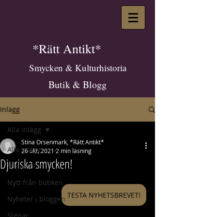
*Rätt Antikt*
Smycken & Kulturhistoria
Butik & Blogg
Inlägg
Alla inlägg
Stina Orsenmark, *Rätt Antikt*
Alla inlägg
26 okt. 2021
2 min läsning
Djuriska smycken!
Stilhistoria
Nytt från butiken
TESTA NYHETSBREVET!
Nyheter i bloggen
Stenar