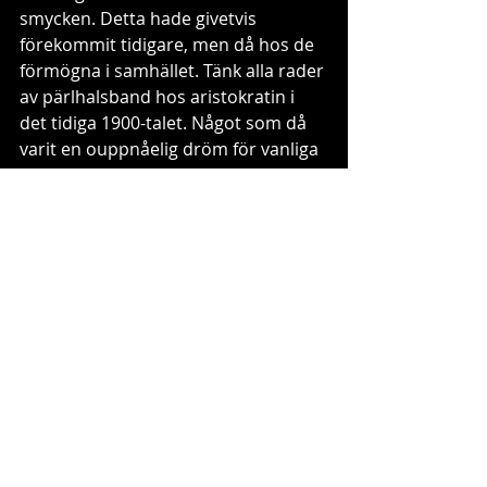
smycken. Detta hade givetvis 
förekommit tidigare, men då hos de 
förmögna i samhället. Tänk alla rader 
av pärlhalsband hos aristokratin i 
det tidiga 1900-talet. Något som då 
varit en ouppnåelig dröm för vanliga 
kvinnor. Ett par decennier senare 
tolkade Chanel om det hela på sitt 
eget vis, med enkla material, och 
öppnade på så vis dörren för alla 
kvinnor som ville  hänga på sig ett 
överdåd med smycken. Så hon 
öppnade en dörr mot framtiden 
också där. 
#cocochanel
avant-garde