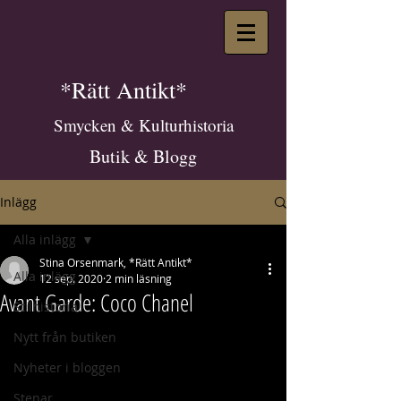
*Rätt Antikt*
Smycken & Kulturhistoria
Butik & Blogg
Inlägg
Alla inlägg
Stina Orsenmark, *Rätt Antikt*
Alla inlägg
12 sep. 2020
2 min läsning
Avant Garde: Coco Chanel
Stilhistoria
Nytt från butiken
Nyheter i bloggen
Stenar