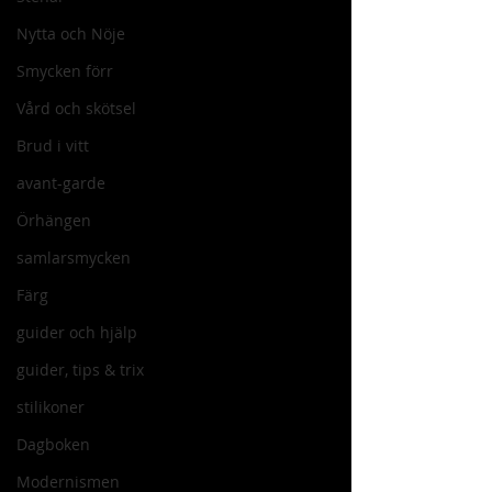
Nytta och Nöje
Smycken förr
Vård och skötsel
Brud i vitt
avant-garde
Örhängen
samlarsmycken
Färg
guider och hjälp
guider, tips & trix
stilikoner
Dagboken
Modernismen