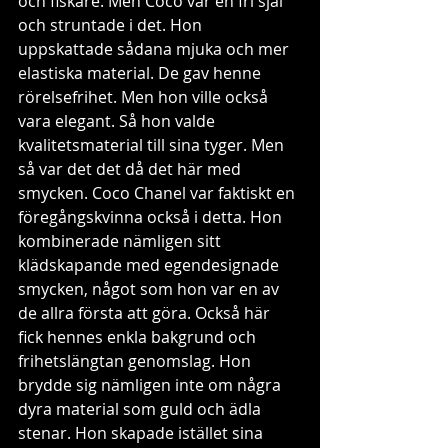
och fiskare. Men Coco var en fri själ 
och struntade i det. Hon 
uppskattade sådana mjuka och mer 
elastiska material. De gav henne 
rörelsefrihet. Men hon ville också 
vara elegant. Så hon valde 
kvalitetsmaterial till sina tyger. Men 
så var det det då det här med 
smycken. Coco Chanel var faktiskt en 
föregångskvinna också i detta. Hon 
kombinerade nämligen sitt 
klädskapande med egendesignade 
smycken, något som hon var en av 
de allra första att göra. Också här 
fick hennes enkla bakgrund och 
frihetslängtan genomslag. Hon 
brydde sig nämligen inte om några 
dyra material som guld och ädla 
stenar. Hon skapade istället sina 