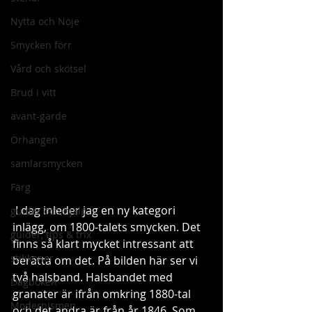
Nytta och Nöje
Smycken förr
Vård och skötsel
Brud i vitt
avant-garde
Örhängen
samlarsmycken
Färg
 I dag inleder jag en ny kategori 
guider och hjälp
inlägg, om 1800-talets smycken. Det 
guider, tips & trix
finns så klart mycket intressant att 
stilikoner
berätta om det. På bilden här ser vi 
två halsband. Halsbandet med 
Dagboken
granater är ifrån omkring 1880-tal 
Modernismen
och det andra är från år 1846. Som 