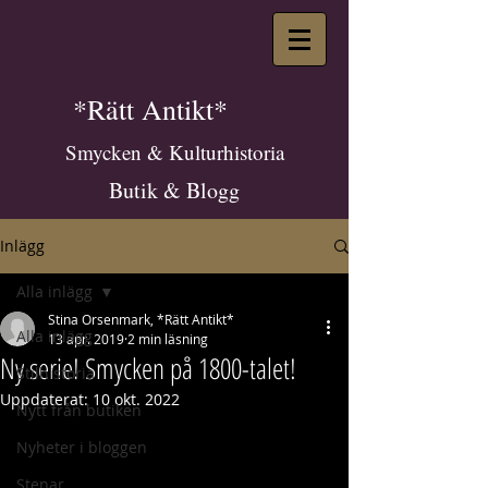
*Rätt Antikt*
Smycken & Kulturhistoria
Butik & Blogg
Inlägg
Alla inlägg
Stina Orsenmark, *Rätt Antikt*
Alla inlägg
13 apr. 2019
2 min läsning
Ny serie! Smycken på 1800-talet!
Stilhistoria
Uppdaterat:
10 okt. 2022
Nytt från butiken
Nyheter i bloggen
Stenar