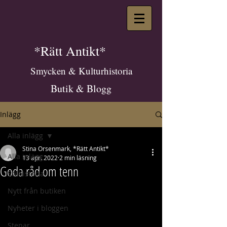
*Rätt Antikt*
Smycken & Kulturhistoria
Butik & Blogg
Inlägg
Alla inlägg
Stina Orsenmark, *Rätt Antikt*
Alla inlägg
13 apr. 2022
2 min läsning
Goda råd om tenn
Stilhistoria
Nytt från butiken
Nyheter i bloggen
Stenar