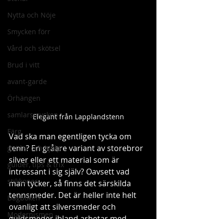
Nytta och Nöje
Smycken förr
Vård och skötsel
Brud i vitt
avant-garde
Örhängen
samlarsmycken
Elegant från Lapplandstenn
Färg
Vad ska man egentligen tycka om 
tenn? En gråare variant av storebror 
guider och hjälp
silver eller ett material som är 
guider, tips & trix
intressant i sig själv? Oavsett vad 
stilikoner
man tycker, så finns det särskilda 
tennsmeder. Det är heller inte helt 
Dagboken
ovanligt att silversmeder och 
Modernismen
guldsmeder ibland arbetar med 