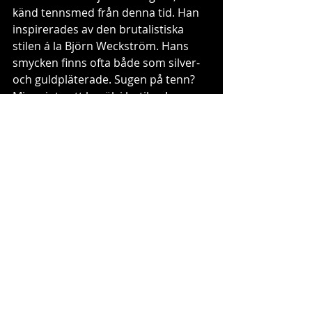
känd tennsmed från denna tid. Han 
inspirerades av den brutalistiska 
stilen á la Björn Weckström. Hans 
smycken finns ofta både som silver- 
och guldpläterade. Sugen på tenn? 
Missa inte ett besök i butiken! 
Länken hittar du här: 
TENN
tenn
Rune Tennesmed
Börje Tennung
Lapplandstenn
Vård och skötsel
guider, tips & trix