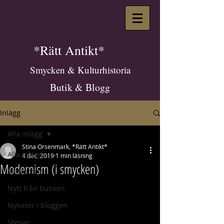
*Rätt Antikt*
Smycken & Kulturhistoria
Butik & Blogg
Inlägg
Alla inlägg
Stina Orsenmark, *Rätt Antikt*
Alla inlägg
4 dec. 2019
1 min läsning
Modernism (i smycken)
Stilhistoria
Nytt från butiken
Nyheter i bloggen
Stenar