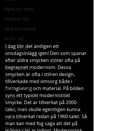
Nytta och Nöje
Smycken förr
Vård och skötsel
Brud i vitt
I dag blir det äntligen ett 
avant-garde
onsdagsinlägg igen! Den som spanar 
Örhängen
efter äldre smycken stöter ofta på 
begreppet modernism. Dessa 
samlarsmycken
smycken är ofta i stilren design, 
Färg
tillverkade med omsorg både i 
formgivning och material. På bilden 
guider och hjälp
syns ett typiskt modernistiskt 
guider, tips & trix
smycke. Det är tillverkat på 2000-
stilikoner
talet, men skulle egentligen kunna 
vara tillverkat redan på 1960-talet. Så 
Dagboken
man kan med fog säga att det på 
Modernismen
många sätt är tidlöst. Modernistisk 