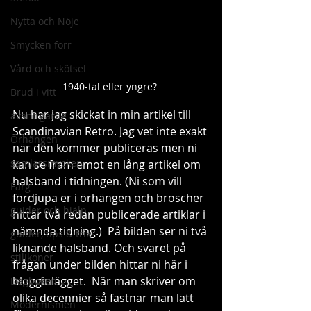
Nytta och Nöje
Smycken förr
Vård och skötsel
1940-tal eller yngre? 
Brud i vitt
Nu har jag skickat in min artikel till 
avant-garde
Scandinavian Retro. Jag vet inte exakt 
Örhängen
när den kommer publiceras men ni 
samlarsmycken
kan se fram emot en lång artikel om 
halsband i tidningen. (Ni som vill 
Färg
fördjupa er i örhängen och broscher 
guider och hjälp
hittar två redan publicerade artiklar i 
nämnda tidning.)  På bilden ser ni två 
guider, tips & trix
liknande halsband. Och svaret på 
stilikoner
frågan under bilden hittar ni här i 
blogginlägget.  När man skriver om 
Dagboken
olika decennier så fastnar man lätt 
Modernismen