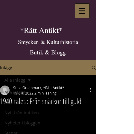
*Rätt Antikt*
Smycken & Kulturhistoria
Butik & Blogg
Inlägg
Alla inlägg
Stina Orsenmark, *Rätt Antikt*
Alla inlägg
19 okt. 2022
2 min läsning
1940-talet : Från snäckor till guld
Stilhistoria
Nytt från butiken
Nyheter i bloggen
Stenar