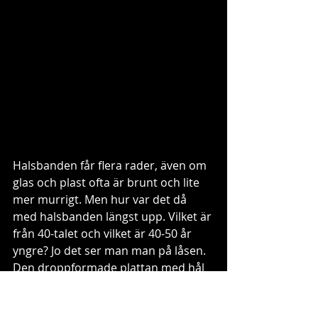
Halsbanden får flera rader, även om 
glas och plast ofta är brunt och lite 
mer murrigt. Men hur var det då 
med halsbanden längst upp. Vilket är 
från 40-talet och vilket är 40-50 år 
yngre? Jo det ser man man på låsen. 
Den droppformade plattan med hål 
istället för en vanlig ring 
introducerades på 1980-talet. Det 