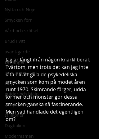
Nytta och Nöje
Smycken förr
Vård och skötsel
Brud i vitt
avant-garde
Jag är långt ifrån någon knarkliberal. 
Örhängen
Tvärtom, men trots det kan jag inte 
samlarsmycken
låta bli att gilla de psykedeliska 
smycken som kom på modet åren 
Färg
runt 1970. Skimrande färger, udda 
guider och hjälp
former och mönster gör dessa 
smycken ganska så fascinerande. 
guider, tips & trix
Men vad handlade det egentligen 
stilikoner
om? 
Dagboken
Modernismen