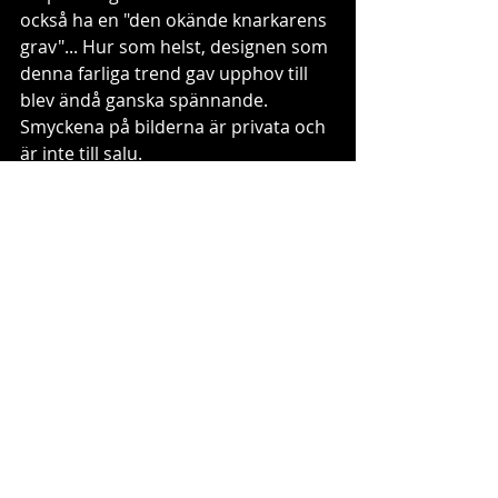
också ha en "den okände knarkarens 
grav"... Hur som helst, designen som 
denna farliga trend gav upphov till 
blev ändå ganska spännande. 
Smyckena på bilderna är privata och 
är inte till salu. 
1960-tal
1970-tal
psykedeliska smycken
Smycken förr
Senaste inlägg
Visa alla