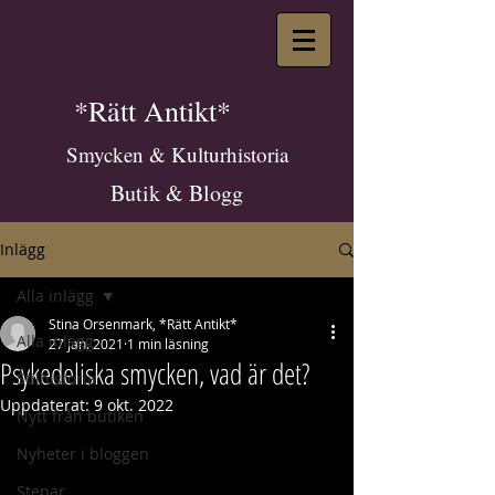
*Rätt Antikt*
Smycken & Kulturhistoria
Butik & Blogg
Inlägg
Alla inlägg
Stina Orsenmark, *Rätt Antikt*
Alla inlägg
27 jan. 2021
1 min läsning
Psykedeliska smycken, vad är det?
Stilhistoria
Uppdaterat:
9 okt. 2022
Nytt från butiken
Nyheter i bloggen
Stenar