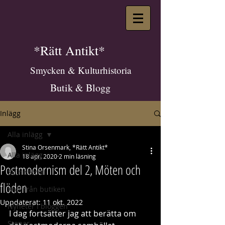
*Rätt Antikt*
Smycken & Kulturhistoria
Butik & Blogg
Inlägg
Alla inlägg
Stina Orsenmark, *Rätt Antikt*
Alla inlägg
18 apr. 2020
2 min läsning
Postmodernism del 2, Möten och
Stilhistoria
flöden
Nytt från butiken
Uppdaterat:
11 okt. 2022
Nyheter i bloggen
I dag fortsätter jag att berätta om 
Stenar