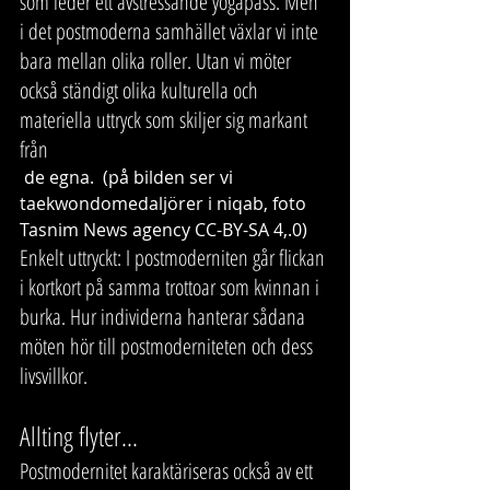
som leder ett avstressande yogapass. Men 
i det postmoderna samhället växlar vi inte 
bara mellan olika roller. Utan vi möter 
också ständigt olika kulturella och 
materiella uttryck som skiljer sig markant 
från          
 de egna.  (på bilden ser vi  
taekwondomedaljörer i niqab, foto 
Tasnim News agency CC-BY-SA 4,.0) 
Enkelt uttryckt: I postmoderniten går flickan 
i kortkort på samma trottoar som kvinnan i 
burka. Hur individerna hanterar sådana 
möten hör till postmoderniteten och dess 
livsvillkor. 
Allting flyter...
Postmodernitet karaktäriseras också av ett 