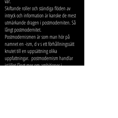
var.
Skiftande roller och ständiga flöden av 
intryck och information är kanske de mest 
utmärkande dragen i postmoderniten. Så 
långt postmodernitet.
Postmodernismen är som man hör på 
namnet en -ism, d v s ett förhållningssätt 
knutet till en uppsättning olika 
uppfattningar.  postmodernism handlar 
istället långt mer om ambitioner i 
samhällsbygget, i akademiska teorier och i 
konstnärliga uttryck. När man talar om 
design, konst och andra skapande 
processer är det alltså postmodernism 
man talar om. Hur påverkade detta hur 
man utformade smycken? Om det berättar 
jag mer i nästa inlägg!