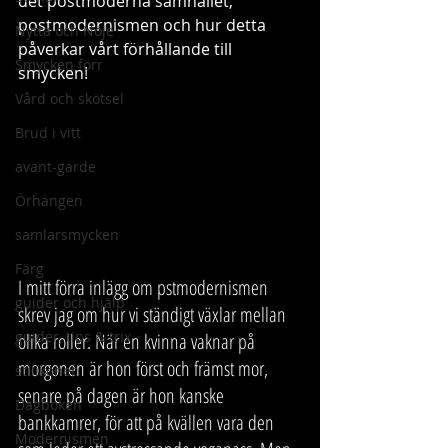
det postmoderna samhället, 
postmodernismen och hur detta 
Nytta och Nöje
påverkar vårt förhållande till 
Smycken förr
smycken!
Vård och skötsel
Brud i vitt
avant-garde
Örhängen
samlarsmycken
Färg
I mitt förra inlägg om pstmodernismen 
guider och hjälp
skrev jag om hur vi ständigt växlar mellan 
guider, tips & trix
olika roller. När en kvinna vaknar på 
morgonen är hon först och främst mor, 
stilikoner
senare på dagen är hon kanske 
Dagboken
bankkamrer, för att på kvällen vara den 
Modernismen