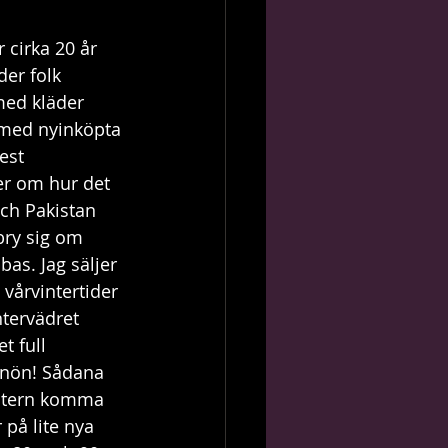
 cirka 20 år 
er folk 
med kläder 
 med nyinköpta 
est 
er om hur det 
och Pakistan 
bry sig om 
as. Jag säljer 
vårvintertider 
ntervädret 
t full 
snön! Sådana 
intern komma 
 på lite nya 