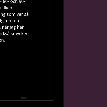
- 80- och 90-
utiken. 
ing som var så 
algi om du 
, när jag har 
 också smycken 
en. 