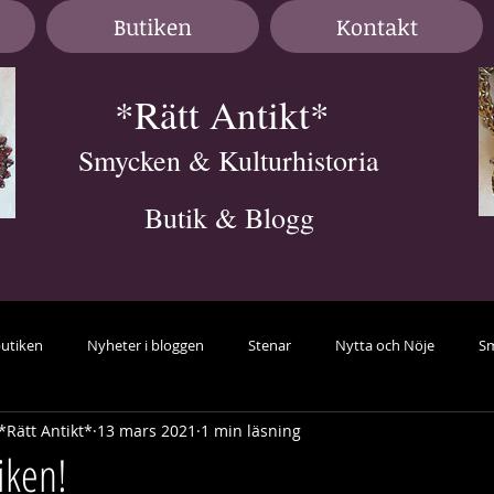
Butiken
Kontakt
*Rätt Antikt*
Smycken & Kulturhistoria
Butik & Blogg
butiken
Nyheter i bloggen
Stenar
Nytta och Nöje
Sm
*Rätt Antikt*
13 mars 2021
1 min läsning
avant-garde
Örhängen
samlarsmycken
Färg
guid
iken!