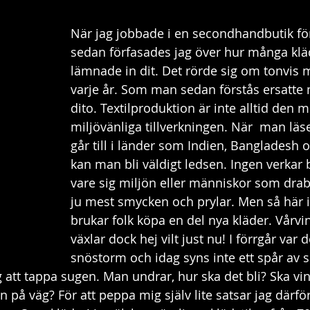
Dagboken
Modernismen
När jag jobbade i en secondhandbutik för
sedan förfasades jag över hur många kläd
lämnade in dit. Det rörde sig om tonvis 
varje år. Som man sedan förstås ersatte
dito. Textilproduktion är inte alltid den m
miljövänliga tillverkningen. När  man läs
går till i länder som Indien, Bangladesh 
kan man bli väldigt ledsen. Ingen verkar 
vare sig miljön eller människor som drabb
ju mest smycken och prylar. Men så här i 
brukar folk köpa en del nya kläder. Vårvi
växlar dock hej vilt just nu! I förrgår var de
snöstorm och idag syns inte ett spår av 
g att tappa sugen. Man undrar, hur ska det bli? Ska v
en på väg? För att peppa mig själv lite satsar jag därför