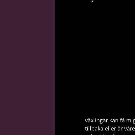
guider, tips & trix
stilikoner
växlingar kan få mi
tillbaka eller är vår