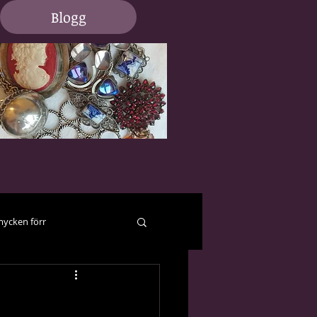
Blogg
ycken förr
er och hjälp