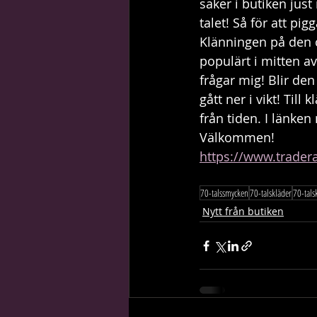
saker i butiken just
talet! Så för att pi
Klänningen på den ö
populärt i mitten a
frågar mig! Blir den 
gått ner i vikt! Ti
från tiden. I länke
Välkommen! 
https://www.trader
70-talssmycken
70-talskläder
70-tals
Nytt från butiken