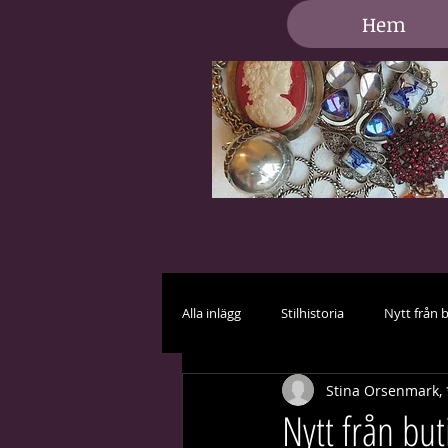
Hem
Alla inlägg
Stilhistoria
Nytt från 
Stina Orsenmark, 
Vård och skötsel
Brud i vitt
Nytt från but