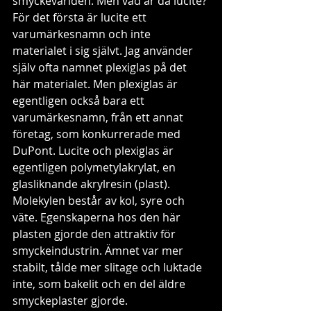
smyckevärlden. Men vad är då lucite?
För det första är lucite ett 
varumärkesnamn och inte 
materialet i sig självt. Jag använder 
själv ofta namnet plexiglas på det 
här materialet. Men plexiglas är 
egentligen också bara ett 
varumärkesnamn, från ett annat 
företag, som konkurrerade med 
DuPont. Lucite och plexiglas är 
egentligen polymetylakrylat, en 
glasliknande akrylresin (plast). 
Molekylen består av kol, syre och 
väte. Egenskaperna hos den här 
plasten gjorde den attraktiv för 
smyckeindustrin. Ämnet var mer 
stabilt, tålde mer slitage och luktade 
inte, som bakelit och en del äldre 
smyckeplaster gjorde. 