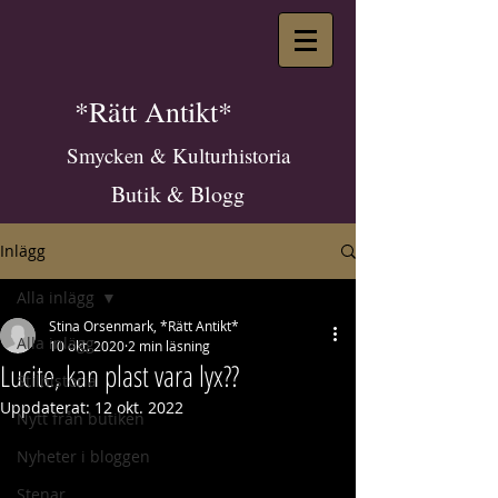
*Rätt Antikt*
Smycken & Kulturhistoria
Butik & Blogg
Inlägg
Alla inlägg
Stina Orsenmark, *Rätt Antikt*
Alla inlägg
10 okt. 2020
2 min läsning
Lucite, kan plast vara lyx??
Stilhistoria
Uppdaterat:
12 okt. 2022
Nytt från butiken
Nyheter i bloggen
Stenar