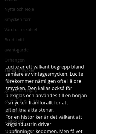
Nytta och Nöje
Smycken förr
Vård och skötsel
Brud i vitt
avant-garde
Örhängen
Lucite är ett välkänt begrepp bland 
samlarsmycken
samlare av vintagesmycken. Lucite 
Färg
förekommer nämligen ofta i äldre 
smycken. Den kallas också för 
guider och hjälp
plexiglas och användes till en början  
guider, tips & trix
i smycken framförallt för att 
efterlikna äkta stenar. 
stilikoner
För en historiker är det välkänt att 
Dagboken
krigsindustrin driver 
uppfinningsrikedomen. Men få vet 
Modernismen