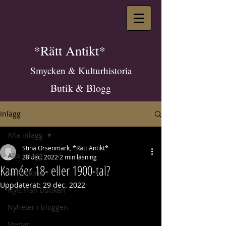
*Rätt Antikt*
Smycken & Kulturhistoria
Butik & Blogg
Inlägg
Alla inlägg
Stina Orsenmark, *Rätt Antikt*
Alla inlägg
28 dec. 2022
2 min läsning
Kaméer 18- eller 1900-tal?
Stilhistoria
Uppdaterat:
29 dec. 2022
Nytt från butiken
Nyheter i bloggen
Stenar