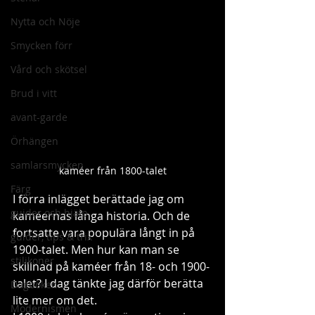
Nytta och Nöje
Smycken förr
Vård och skötsel
Brud i vitt
avant-garde
Örhängen
samlarsmycken
kaméer från 1800-talet
Färg
I förra inlägget berättade jag om 
guider och hjälp
kaméernas långa historia. Och de 
fortsatte vara populära långt in på 
guider, tips & trix
1900-talet. Men hur kan man se 
stilikoner
skillnad på kaméer från 18- och 1900-
talet? I dag tänkte jag därför berätta 
Dagboken
lite mer om det. 
Modernismen