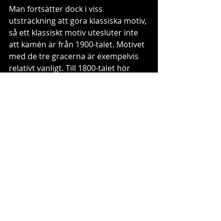
Man fortsätter dock i viss 
utsträckning att göra klassiska motiv, 
så ett klassiskt motiv utesluter inte 
att kamén är från 1900-talet. Motivet 
med de tre gracerna är exempelvis  
relativt vanligt. Till 1800-talet hör 
förutom snäckskal material som 
lavasten, korall och andra stenar. 
Gjutet glas förekommer också. Det 
är inte ovanligt med helt svarta 
material, som jet, svart lavasten eller 
glas. Det helt dominerande 
materialet på 1900-talet är en skuren 
snäcka med cremevit relief mot 
laxrosa botten. Senare, mot 1960-
och 70-talen kommer kaméer av 
plast som ska efterlikna 
snäckskalskaméerna. Vid den här 