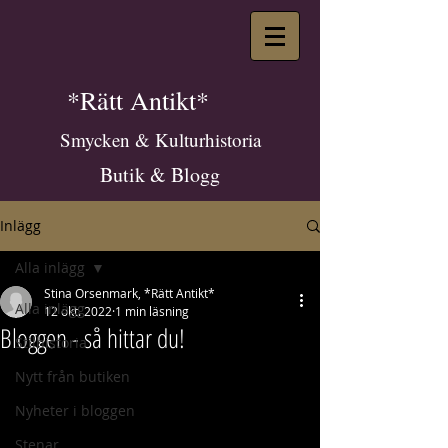
*Rätt Antikt*
Smycken & Kulturhistoria
Butik & Blogg
Inlägg
Alla inlägg
Stina Orsenmark, *Rätt Antikt*
Alla inlägg
12 okt. 2022
1 min läsning
Bloggen - så hittar du!
Stilhistoria
Nytt från butiken
Nyheter i bloggen
Stenar