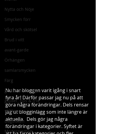
Nytta och Nöje
Smycken förr
Vård och skötsel
Brud i vitt
avant-garde
Örhängen
samlarsmycken
Färg
Nu har bloggen varit igång i snart 
guider och hjälp
fyra år! Därför passar jag nu på att 
guider, tips & trix
göra några förändringar. Dels rensar 
stilikoner
jag ut blogginlägg som inte längre är 
aktuella.  Dels gör jag några 
Dagboken
förändringar i kategorier. Syftet är 
Modernismen
att ha färre kategorier och fler 