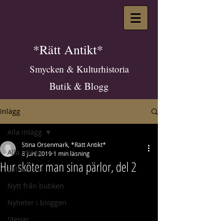
*Rätt Antikt*
Smycken & Kulturhistoria
Butik & Blogg
Inlägg
Alla inlägg
Stina Orsenmark, *Rätt Antikt*
Alla inlägg
8 juni 2019
1 min läsning
Hur sköter man sina pärlor, del 2
Stilhistoria
Nytt från butiken
Nyheter i bloggen
Stenar