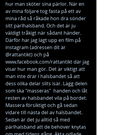
hur man sköter sina pärlor. När en 
av mina följare tog fasta på ett av 
mina råd så råkade hon dra sönder 
sitt pärlhalsband. Och det är ju 
väldigt tråkigt när sådant händer. 
Därför har jag lagt upp en film på 
instagram (adressen dit är 
@rattantikt) och på 
www.facebook.com/rattantikt där jag 
visar hur man gör. Det är viktigt att 
man inte drar i halsbandet så att 
dess olika delar slits isär. Lägg delen 
som ska "masseras"  handen och låt 
resten av halsbandet vila på bordet. 
Massera försiktigt och gå sedan 
vidare till nästa del av halsbandet. 
Sedan är det ju alltid så med 
pärlhalsband att de behöver knytas 
om med tidens gång. Äkta odlade 