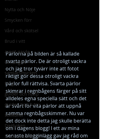
Nytta och Nöje
Smycken förr
Vård och skötsel
Brud i vitt
avant-garde
Pärlorna på bilden är så kallade 
svarta pärlor. De är otroligt vackra 
Örhängen
och jag tror tyvärr inte att fotot 
samlarsmycken
riktigt gör dessa otroligt vackra 
pärlor full rättvisa. Svarta pärlor 
Färg
skimrar i regnbågens färger på sitt 
guider och hjälp
alldeles egna speciella sätt och det 
guider, tips & trix
är svårt för vita pärlor att uppnå 
samma regnbågsskimmer. Nu var 
stilikoner
det dock inte detta jag skulle berätta 
Dagboken
om i dagens blogg! I ett av mina 
senaste blogginlägg gav jag råd om 
Modernismen