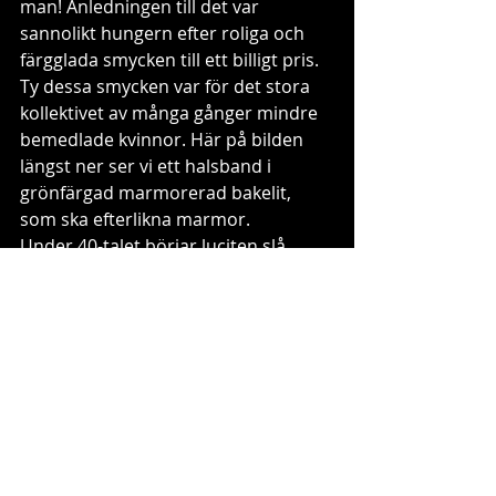
man! Anledningen till det var 
sannolikt hungern efter roliga och 
färgglada smycken till ett billigt pris. 
Ty dessa smycken var för det stora 
kollektivet av många gånger mindre 
bemedlade kvinnor. Här på bilden 
längst ner ser vi ett halsband i 
grönfärgad marmorerad bakelit, 
som ska efterlikna marmor.
Under 40-talet börjar luciten slå 
igenom, ett slags plexiglas. 
Användningen av denna plast ökar 
sedan under 1950-talet. Detta är en 
mer sofistikerad plast än både 
bakeliten och celluloiden. Den är 
luktfri och efterliknar ädelstenar på 
ett nytt sätt. Detta passade den 
glamourtörstande 50-talskvinnan 
alldeles utmärkt och bakeliten går ur 