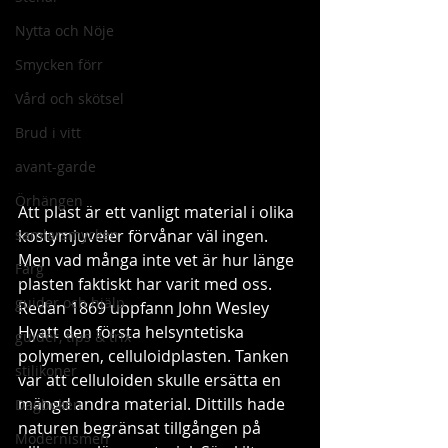
Nytta och Nöje
Smycken förr
Vård och skötsel
Brud i vitt
avant-garde
Örhängen
Att plast är ett vanligt material i olika 
samlarsmycken
kostymjuveler förvånar väl ingen. 
Men vad många inte vet är hur länge 
Färg
plasten faktiskt har varit med oss. 
guider och hjälp
Redan 1869 uppfann John Wesley 
Hyatt den första helsyntetiska 
guider, tips & trix
polymeren, celluloidplasten. Tanken  
stilikoner
var att celluloiden skulle ersätta en 
mängd andra material. Dittills hade 
Dagboken
naturen begränsat tillgången på 
Modernismen