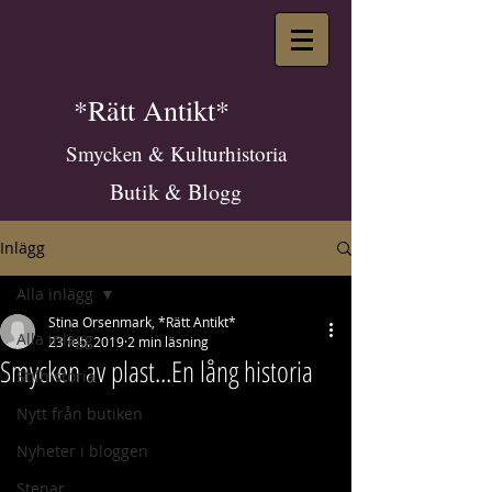
*Rätt Antikt*
Smycken & Kulturhistoria
Butik & Blogg
Inlägg
Alla inlägg
Stina Orsenmark, *Rätt Antikt*
Alla inlägg
23 feb. 2019
2 min läsning
Smycken av plast...En lång historia
Stilhistoria
Nytt från butiken
Nyheter i bloggen
Stenar