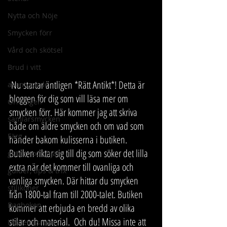
Nytta och Nöje
Smycken förr
Vård och skötsel
Brud i vitt
 Nu startar äntligen *Rätt Antikt*! Detta är 
avant-garde
bloggen för dig som vill läsa mer om 
Örhängen
smycken förr. Här kommer jag att skriva 
samlarsmycken
både om äldre smycken och om vad som 
Färg
händer bakom kulisserna i butiken. 
Butiken riktar sig till dig som söker det lilla 
guider och hjälp
extra när det kommer till ovanliga och 
guider, tips & trix
vanliga smycken. Där hittar du smycken 
stilikoner
från 1800-tal fram till 2000-talet. Butiken 
Dagboken
kommer att erbjuda en bredd av olika 
stilar och material.  Och du! Missa inte att 
Modernismen