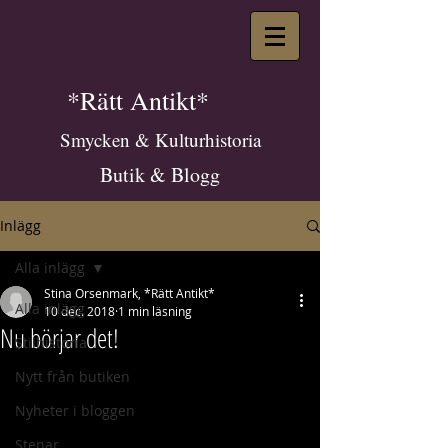
*Rätt Antikt*
Smycken & Kulturhistoria
Butik & Blogg
Inlägg
Alla inlägg
Stina Orsenmark, *Rätt Antikt*
Alla inlägg
10 dec. 2018
1 min läsning
Nu börjar det!
Stilhistoria
Nytt från butiken
Nyheter i bloggen
Stenar